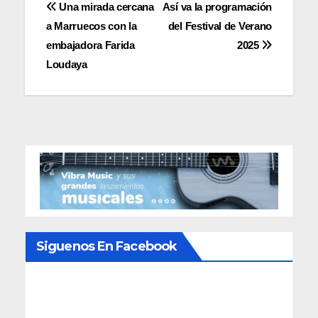
Navegación
Una mirada cercana
Así va la programación
a Marruecos con la
del Festival de Verano
de
embajadora Farida
2025
entradas
Loudaya
Siguenos En Facebook