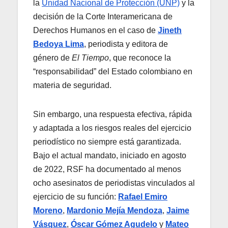
la
Unidad Nacional de Protección (UNP)
y la
decisión de la Corte Interamericana de
Derechos Humanos en el caso de
Jineth
Bedoya Lima
, periodista y editora de
género de
El Tiempo
, que reconoce la
“responsabilidad” del Estado colombiano en
materia de seguridad.
Sin embargo, una respuesta efectiva, rápida
y adaptada a los riesgos reales del ejercicio
periodístico no siempre está garantizada.
Bajo el actual mandato, iniciado en agosto
de 2022, RSF ha documentado al menos
ocho asesinatos de periodistas vinculados al
ejercicio de su función:
Rafael Emiro
Moreno
,
Mardonio Mejía Mendoza
,
Jaime
Vásquez
,
Óscar Gómez Agudelo
y
Mateo