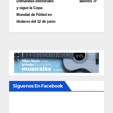
Demandas electorales
labores
entradas
y sigue la Copa
Mundial de Fútbol en
titulares del 12 de junio
Siguenos En Facebook