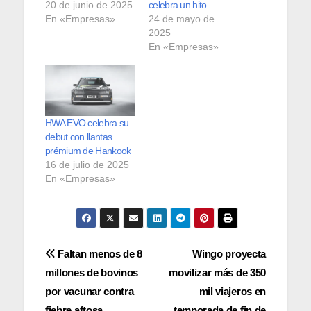
20 de junio de 2025
celebra un hito
En «Empresas»
24 de mayo de
2025
En «Empresas»
HWA EVO celebra su
debut con llantas
prémium de Hankook
16 de julio de 2025
En «Empresas»
Navegación
Faltan menos de 8
Wingo proyecta
millones de bovinos
movilizar más de 350
de
por vacunar contra
mil viajeros en
fiebre aftosa
temporada de fin de