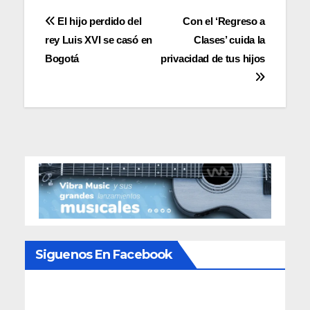
Navegación
El hijo perdido del
Con el ‘Regreso a
rey Luis XVI se casó en
Clases’ cuida la
de
Bogotá
privacidad de tus hijos
entradas
Siguenos En Facebook