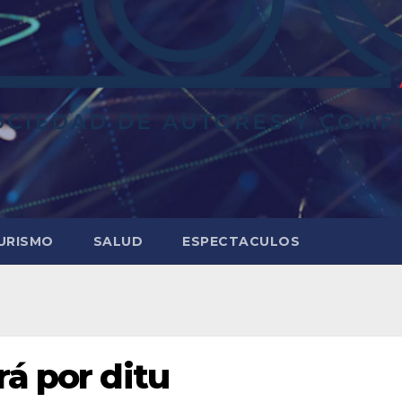
URISMO
SALUD
ESPECTACULOS
rá por ditu