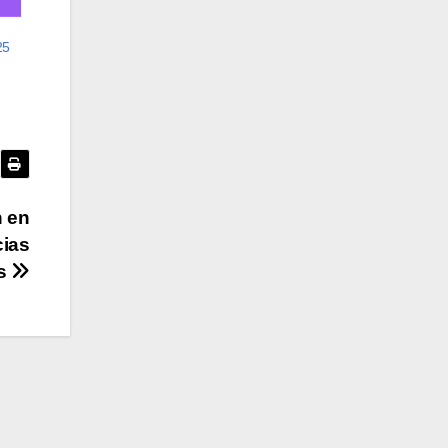
25
n en
cias
es