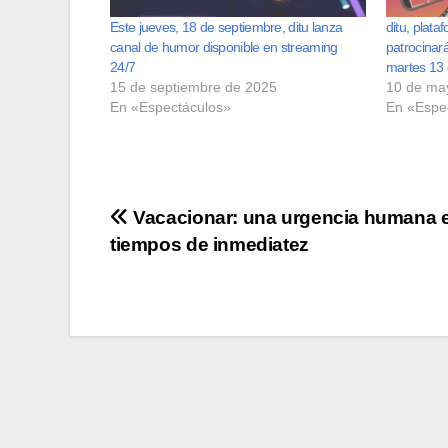
Este jueves, 18 de septiembre, ditu lanza
ditu, plata
canal de humor disponible en streaming
patrocinar
24/7
martes 13
15 de septiembre de 2025
10 de ma
En «Espectáculos»
En «Espe
Navegación
Vacacionar: una urgencia humana 
tiempos de inmediatez
de
entradas