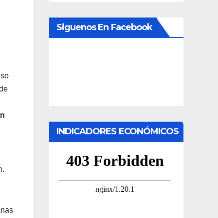
Siguenos En Facebook
eso
 de
on
INDICADORES ECONÓMICOS
n.
anas