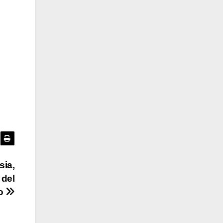
sia,
 del
io