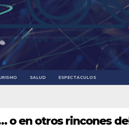
URISMO
SALUD
ESPECTACULOS
o en otros rincones de