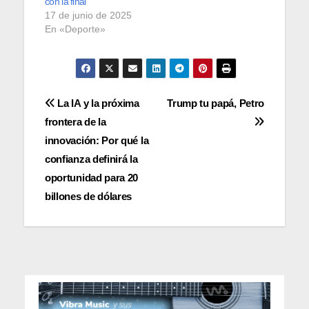
con la final
17 de junio de 2025
En «Deporte»
Navegación
La IA y la próxima
Trump tu papá, Petro
frontera de la
de
innovación: Por qué la
entradas
confianza definirá la
oportunidad para 20
billones de dólares