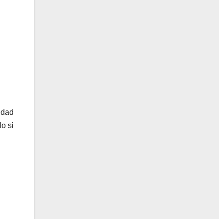
idad
o si