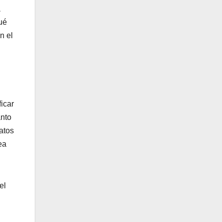
a
qué
n el
icar
ánto
atos
ea
el