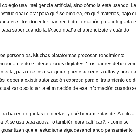
el colegio usa inteligencia artificial, sino cómo la está usando. L
 institucional clara: para qué se emplea, en qué materias, bajo 
nda es si los docentes han recibido formación para integrarla e
tes para saber cuándo la IA acompaña el aprendizaje y cuándo
tos personales. Muchas plataformas procesan rendimiento
omportamiento e interacciones digitales. “Los padres deben verif
olecta, para qué los usa, quién puede acceder a ellos y por cu
, debería existir autorización expresa para el tratamiento de d
ctualizar o solicitar la eliminación de esa información cuando s
na hacer preguntas concretas: ¿qué herramientas de IA utiliza 
a IA se usa para apoyar o también para calificar?, ¿cómo se
s garantizan que el estudiante siga desarrollando pensamiento