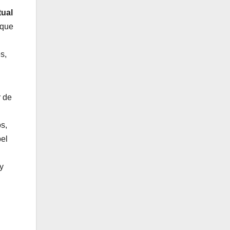
tual
 que
s,
r de
s,
pel
y