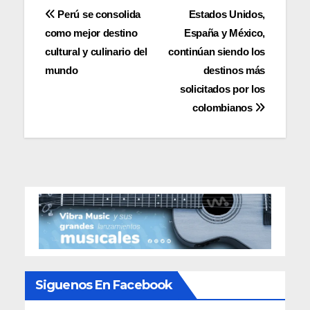
Navegación
Perú se consolida
Estados Unidos,
como mejor destino
España y México,
de
cultural y culinario del
continúan siendo los
entradas
mundo
destinos más
solicitados por los
colombianos
Siguenos En Facebook