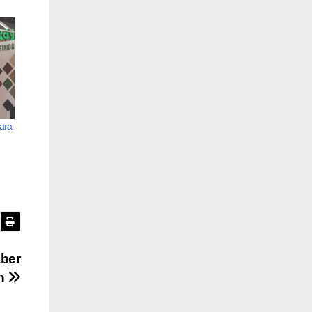
ara
aber
an