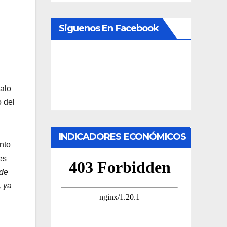
Siguenos En Facebook
valo
o del
INDICADORES ECONÓMICOS
nto
es
 de
, ya