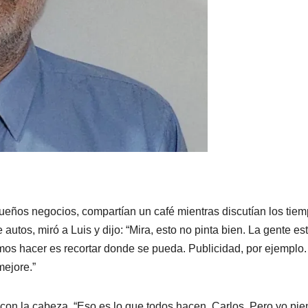
ueños negocios, compartían un café mientras discutían los tie
autos, miró a Luis y dijo: “Mira, esto no pinta bien. La gente es
os hacer es recortar donde se pueda. Publicidad, por ejemplo.
mejore.”
 con la cabeza. “Eso es lo que todos hacen, Carlos. Pero yo pi