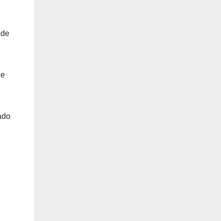
 de
le
ado