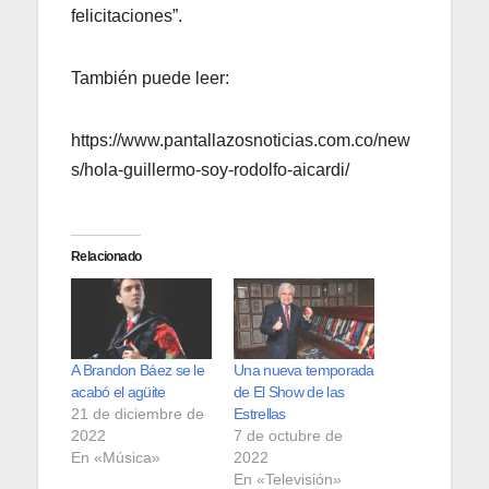
felicitaciones”.
También puede leer:
https://www.pantallazosnoticias.com.co/new
s/hola-guillermo-soy-rodolfo-aicardi/
Relacionado
A Brandon Báez se le
Una nueva temporada
acabó el agüite
de El Show de las
21 de diciembre de
Estrellas
2022
7 de octubre de
En «Música»
2022
En «Televisión»