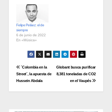
Felipe Peláez: el de
siempre
6 de junio de 2022
En «Música»
Navegación
´Colombia en la
Globant busca purificar
Street´, la apuesta de
8,381 toneladas de CO2
de
Hussein Abdala
en el Vaupés
entradas