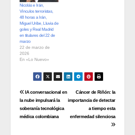
Nicolás e Irán,
Vínculos terroristas,
48 horas a Irán,
Miguel Uribe, Lluvia de
goles y Real Madrid
en titulares del 22 de
marzo
22 de marzo de
2026
En «Lo Nuevo»
Navegación
IA conversacional en
Cáncer de Riñón: la
la nube impulsará la
importancia de detectar
de
soberanía tecnológica
a tiempo esta
entradas
médica colombiana
enfermedad silenciosa