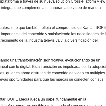
tiplataforma a través de su nueva solución Cross-Platform Vie
n integral que complementa el panorama de video de manera
tuales, sino que también refleja el compromiso de Kantar IBOP
importancia del contenido y satisfaciendo las necesidades de 
ecimiento de la industria televisiva y la diversificación del
sando una transformación significativa, evolucionando de un
lineal con lo digital. Esta transición es impulsada por la adopci
es, quienes ahora disfrutan de contenido de video en múltiples
nuevas oportunidades para que las marcas se conecten con sus
antar IBOPE Media juega un papel fundamental en la
e
‘single source’
, es posible evaluar todo el consumo de video,