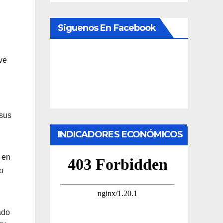
Siguenos En Facebook
ve
 sus
INDICADORES ECONÓMICOS
 en
o
ado