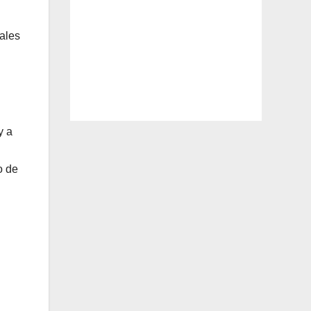
ales
y a
o de