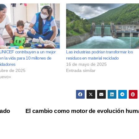
UNICEF contribuyen a un mejor
Las industrias podrían transformar los
n la vida para 10 millones de
residuos en material reciclado
idadores
16 de mayo de 2025
ubre de 2025
Entrada similar
uevo»
nado
El cambio como motor de evolución hum