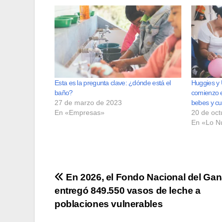
Esta es la pregunta clave: ¿dónde está el
Huggies y 
baño?
comienzo e
27 de marzo de 2023
bebes y cu
En «Empresas»
20 de oct
En «Lo N
Navegación
En 2026, el Fondo Nacional del Ga
entregó 849.550 vasos de leche a
de
poblaciones vulnerables
entradas