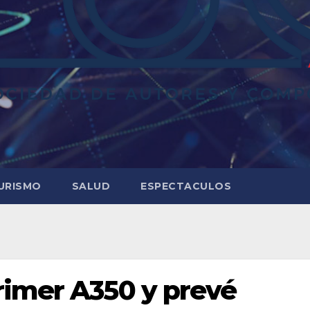
URISMO
SALUD
ESPECTACULOS
rimer A350 y prevé