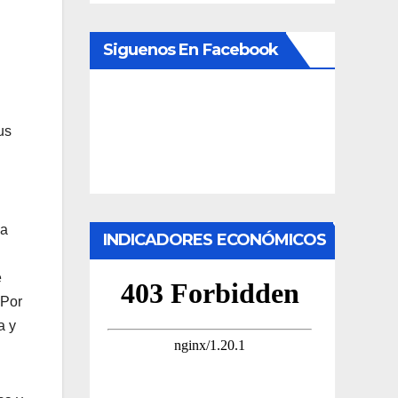
Siguenos En Facebook
us
la
INDICADORES ECONÓMICOS
e
 Por
a y