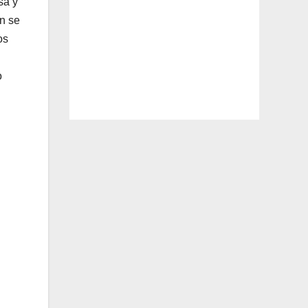
sa y
n se
os
o