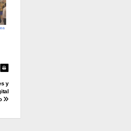
tea
es y
ital
mo