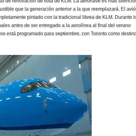
uo de renovación de flota de KLM. La aeronave es más silencio
tible que la generación anterior a la que reemplazará. El avió
pletamente pintado con la tradicional librea de KLM. Durante l
ales antes de ser entregado a la aerolínea al final del verano
ros está programado para septiembre, con Toronto como destin