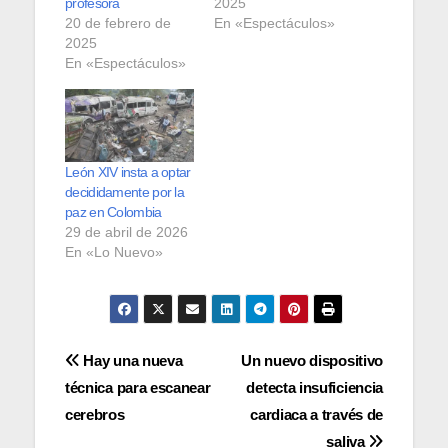
profesora
2025
20 de febrero de
En «Espectáculos»
2025
En «Espectáculos»
León XIV insta a optar
decididamente por la
paz en Colombia
29 de abril de 2026
En «Lo Nuevo»
Navegación
Hay una nueva
Un nuevo dispositivo
técnica para escanear
detecta insuficiencia
de
cerebros
cardiaca a través de
saliva