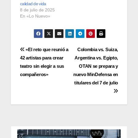
calidad de vida
8 de julio de 2025
En «Lo Nuevo»
Navegación
«El reto que reunió a
Colombia vs. Suiza,
42 artistas para crear
Argentina vs. Egipto,
de
teatro sin elegir a sus
OTAN se prepara y
entradas
compañeros»
nuevo MinDefensa en
titulares del 7 de julio