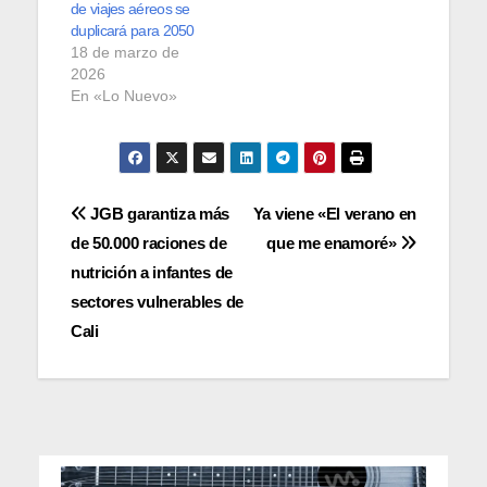
de viajes aéreos se
duplicará para 2050
18 de marzo de
2026
En «Lo Nuevo»
Navegación
JGB garantiza más
Ya viene «El verano en
de 50.000 raciones de
que me enamoré»
de
nutrición a infantes de
entradas
sectores vulnerables de
Cali