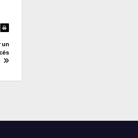
r un
ncés