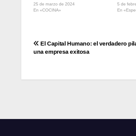
25 de marzo de 2024
5 de febr
En «COCINA»
En «Espe
Navegación
El Capital Humano: el verdadero pil
una empresa exitosa
de
entradas