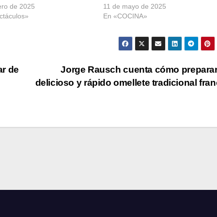
ero de 2025
11 de mayo de 2025
ctáculos»
En «COCINA»
ar de
Jorge Rausch cuenta cómo prepara
delicioso y rápido omellete tradicional fra