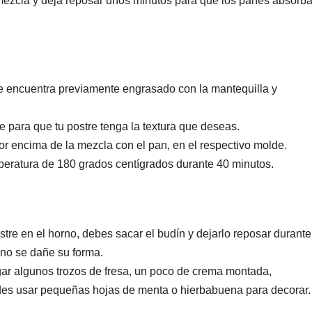
 mezcla y deja reposar unos minutos para que los panes absorba
se encuentra previamente engrasado con la mantequilla y
 para que tu postre tenga la textura que deseas.
 encima de la mezcla con el pan, en el respectivo molde.
mperatura de 180 grados centígrados durante 40 minutos.
tre en el horno, debes sacar el budín y dejarlo reposar durante
 no se dañe su forma.
gar algunos trozos de fresa, un poco de crema montada,
edes usar pequeñas hojas de menta o hierbabuena para decorar