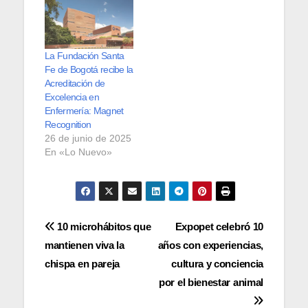
La Fundación Santa
Fe de Bogotá recibe la
Acreditación de
Excelencia en
Enfermería: Magnet
Recognition
26 de junio de 2025
En «Lo Nuevo»
Navegación
10 microhábitos que
Expopet celebró 10
mantienen viva la
años con experiencias,
de
chispa en pareja
cultura y conciencia
entradas
por el bienestar animal