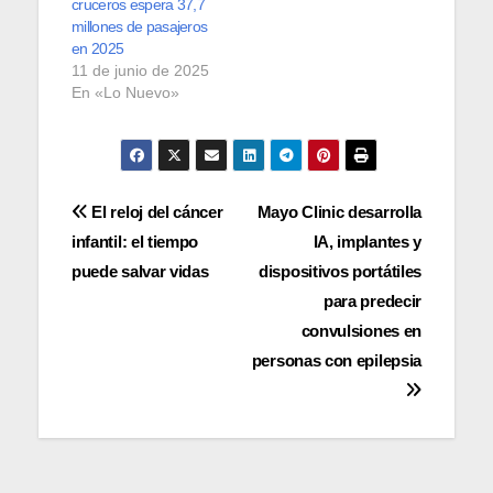
cruceros espera 37,7
millones de pasajeros
en 2025
11 de junio de 2025
En «Lo Nuevo»
Navegación
El reloj del cáncer
Mayo Clinic desarrolla
infantil: el tiempo
IA, implantes y
de
puede salvar vidas
dispositivos portátiles
entradas
para predecir
convulsiones en
personas con epilepsia