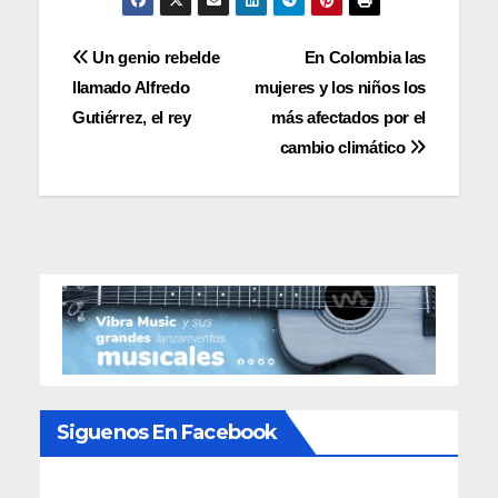
Navegación
Un genio rebelde
En Colombia las
llamado Alfredo
mujeres y los niños los
de
Gutiérrez, el rey
más afectados por el
entradas
cambio climático
Siguenos En Facebook