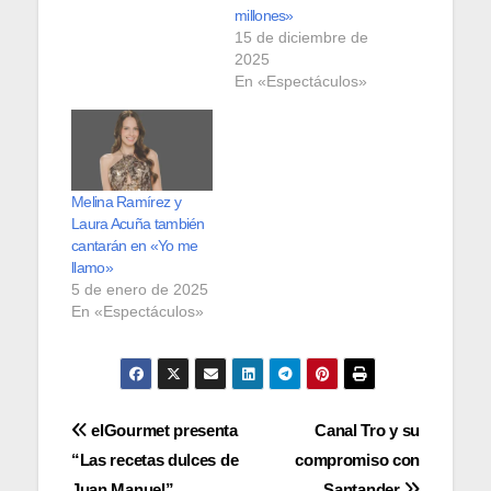
millones»
15 de diciembre de
2025
En «Espectáculos»
Melina Ramírez y
Laura Acuña también
cantarán en «Yo me
llamo»
5 de enero de 2025
En «Espectáculos»
Navegación
elGourmet presenta
Canal Tro y su
“Las recetas dulces de
compromiso con
de
Juan Manuel”
Santander