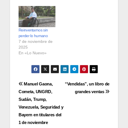
Reinventarnos sin
perder lo humano
7 de noviembre de
2025
En «Lo Nuevo»
Navegación
Manuel Gaona,
“Vendidas”, un libro de
Cometa, UNGRD,
grandes ventas
de
Sudán, Trump,
entradas
Venezuela, Seguridad y
Bayern en titulares del
1 de noviembre