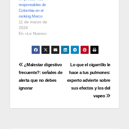
responsables de
Colombia en el
ranking Merco
11 de marzo de
2026
En «Lo Nuevo»
Navegación
¿Malestar digestivo
Lo que el cigarrillo le
frecuente?: señales de
hace a tus pulmones:
de
alerta que no debes
experto advierte sobre
entradas
ignorar
sus efectos y los del
vapeo