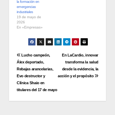
la formación en
emergencias
industriales
19 de mayo de
2026
En «Empresas»
Navegación
Lucho campeón,
En LaCardio, innovar
Álex deportado,
transforma la salud
de
Rebajas arancelarias,
desde la evidencia, la
entradas
Evo destructor y
acción y el propósito
Clínica Shaio en
titulares del 17 de mayo