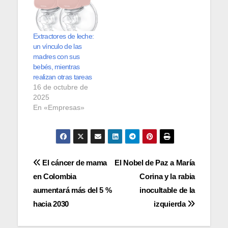
Extractores de leche:
un vínculo de las
madres con sus
bebés, mientras
realizan otras tareas
16 de octubre de
2025
En «Empresas»
Navegación
El cáncer de mama
El Nobel de Paz a María
en Colombia
Corina y la rabia
de
aumentará más del 5 %
inocultable de la
entradas
hacia 2030
izquierda