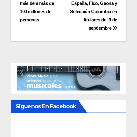
de
más de a más de
España, Fico, Gaona y
entradas
100 millones de
Selección Colombia en
personas
titulares del 9 de
septiembre
Siguenos En Facebook