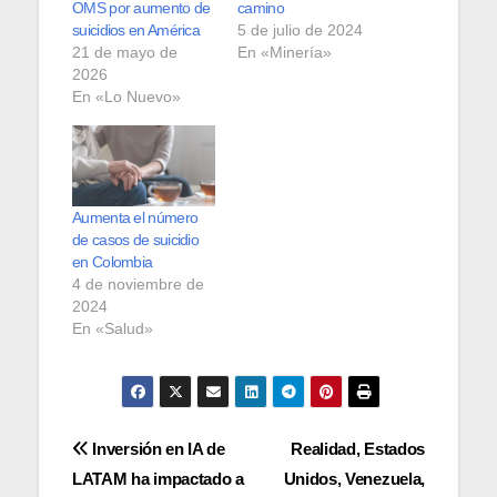
OMS por aumento de
camino
suicidios en América
5 de julio de 2024
21 de mayo de
En «Minería»
2026
En «Lo Nuevo»
Aumenta el número
de casos de suicidio
en Colombia
4 de noviembre de
2024
En «Salud»
Navegación
Inversión en IA de
Realidad, Estados
LATAM ha impactado a
Unidos, Venezuela,