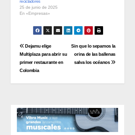
recicladores
25 de junio de 2025
En «Empresas»
Navegación
Dejamu elige
Sin que lo sepamos la
Multiplaza para abrir su
orina de las ballenas
de
primer restaurante en
salva los océanos
entradas
Colombia