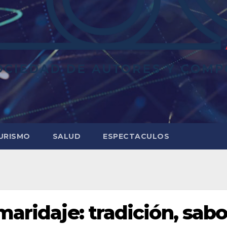
URISMO
SALUD
ESPECTACULOS
maridaje: tradición, sabo