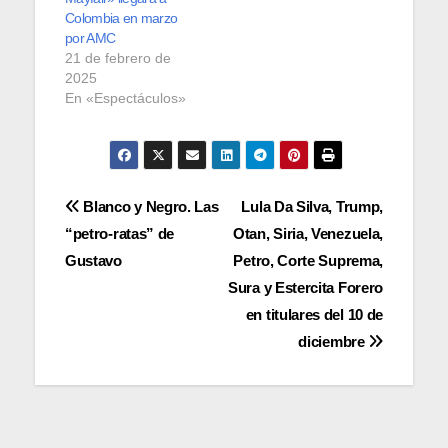
Colombia en marzo
por AMC
21 de febrero de
2025
En «Espectáculos»
Navegación
Blanco y Negro. Las
Lula Da Silva, Trump,
“petro-ratas” de
Otan, Siria, Venezuela,
de
Gustavo
Petro, Corte Suprema,
entradas
Sura y Estercita Forero
en titulares del 10 de
diciembre