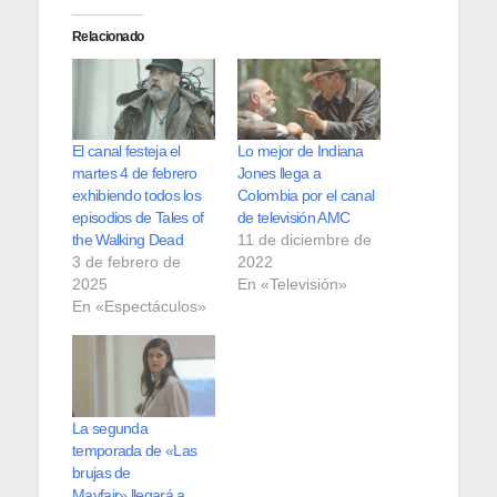
Relacionado
El canal festeja el
Lo mejor de Indiana
martes 4 de febrero
Jones llega a
exhibiendo todos los
Colombia por el canal
episodios de Tales of
de televisión AMC
the Walking Dead
11 de diciembre de
3 de febrero de
2022
2025
En «Televisión»
En «Espectáculos»
La segunda
temporada de «Las
brujas de
Mayfair» llegará a