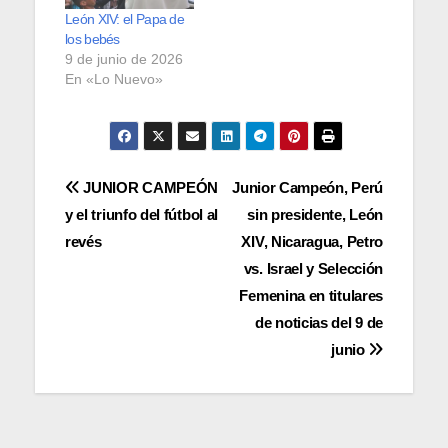
León XIV: el Papa de
los bebés
9 de junio de 2026
En «Lo Nuevo»
Navegación
JUNIOR CAMPEÓN
Junior Campeón, Perú
y el triunfo del fútbol al
sin presidente, León
de
revés
XIV, Nicaragua, Petro
entradas
vs. Israel y Selección
Femenina en titulares
de noticias del 9 de
junio