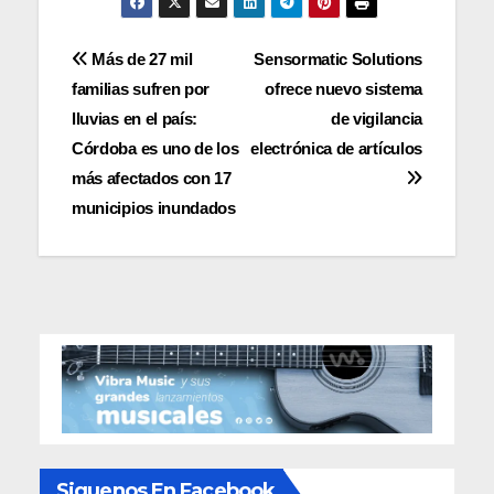
Navegación
Más de 27 mil
Sensormatic Solutions
familias sufren por
ofrece nuevo sistema
de
lluvias en el país:
de vigilancia
entradas
Córdoba es uno de los
electrónica de artículos
más afectados con 17
municipios inundados
Siguenos En Facebook