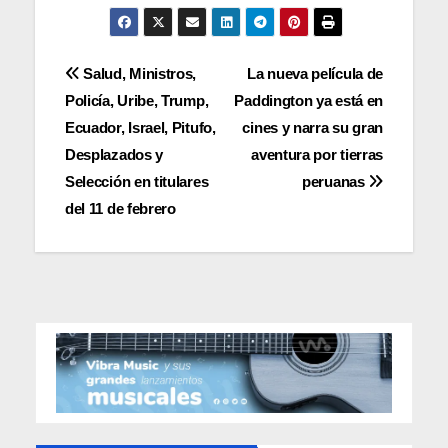
Navegación
Salud, Ministros,
La nueva película de
Policía, Uribe, Trump,
Paddington ya está en
de
Ecuador, Israel, Pitufo,
cines y narra su gran
entradas
Desplazados y
aventura por tierras
Selección en titulares
peruanas
del 11 de febrero