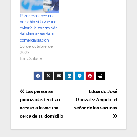
Pfizer reconoce que
no sabía si la vacuna
evitaría la transmisión
del virus antes de su
comercialización
16 de octubre de
2022
En «Salud»
Navegación
Las personas
Eduardo José
priorizadas tendrán
González Angulo: el
de
acceso a la vacuna
señor de las vacunas
entradas
cerca de su domicilio