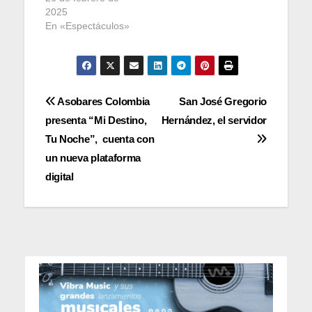
2025
En «Espectáculos»
Navegación
Asobares Colombia
San José Gregorio
presenta “Mi Destino,
Hernández, el servidor
de
Tu Noche”, cuenta con
entradas
un nueva plataforma
digital