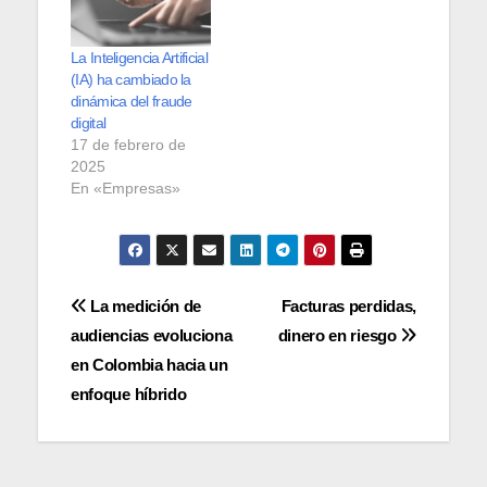
La Inteligencia Artificial
(IA) ha cambiado la
dinámica del fraude
digital
17 de febrero de
2025
En «Empresas»
Navegación
La medición de
Facturas perdidas,
audiencias evoluciona
dinero en riesgo
de
en Colombia hacia un
entradas
enfoque híbrido