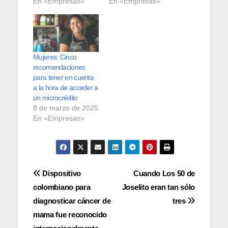
En «Empresas»
En «Empresas»
Mujeres: Cinco
recomendaciones
para tener en cuenta
a la hora de acceder a
un microcrédito
8 de marzo de 2025
En «Empresas»
Navegación
Dispositivo
Cuando Los 50 de
colombiano para
Joselito eran tan sólo
de
diagnosticar cáncer de
tres
entradas
mama fue reconocido