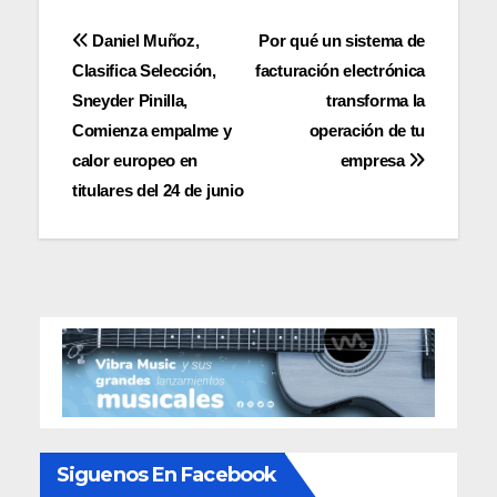
Navegación
Daniel Muñoz,
Por qué un sistema de
Clasifica Selección,
facturación electrónica
de
Sneyder Pinilla,
transforma la
entradas
Comienza empalme y
operación de tu
calor europeo en
empresa
titulares del 24 de junio
Siguenos En Facebook