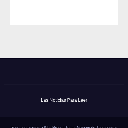
Las Noticias Para Leer
Funciona gracias a WordPress
|
Tema: Newsup de
Themeansar