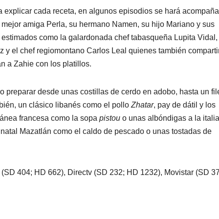
ara explicar cada receta, en algunos episodios se hará acompaña
 mejor amiga Perla, su hermano Namen, su hijo Mariano y sus
estimados como la galardonada chef tabasqueña Lupita Vidal, 
z y el chef regiomontano Carlos Leal quienes también comparti
 a Zahie con los platillos.
 preparar desde unas costillas de cerdo en adobo, hasta un fil
ién, un clásico libanés como el pollo
Zhatar
, pay de dátil y los
rránea francesa como la sopa
pistou
o unas albóndigas a la itali
 su natal Mazatlán como el caldo de pescado o unas tostadas de
(SD 404; HD 662), Directv (SD 232; HD 1232), Movistar (SD 3