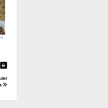
una
uier
a