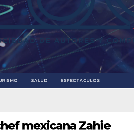
URISMO
SALUD
ESPECTACULOS
 chef mexicana Zahie