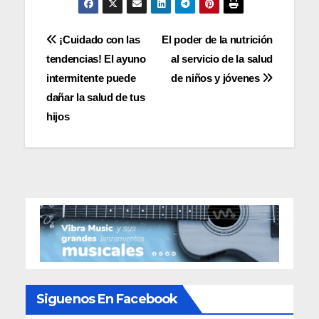
Navegación
¡Cuidado con las
El poder de la nutrición
tendencias! El ayuno
al servicio de la salud
de
intermitente puede
de niños y jóvenes
entradas
dañar la salud de tus
hijos
Siguenos En Facebook