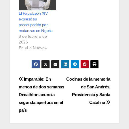
El Papa León XIV
expresó su
preocupación por
matanzas en Nigeria
8 de febrero de
2026
En «Lo Nuevo»
Navegación
Imparable: En
Cocinas de la memoria
menos de dos semanas
de San Andrés,
de
Decathlon anuncia
Providencia y Santa
entradas
segunda apertura en el
Catalina
país