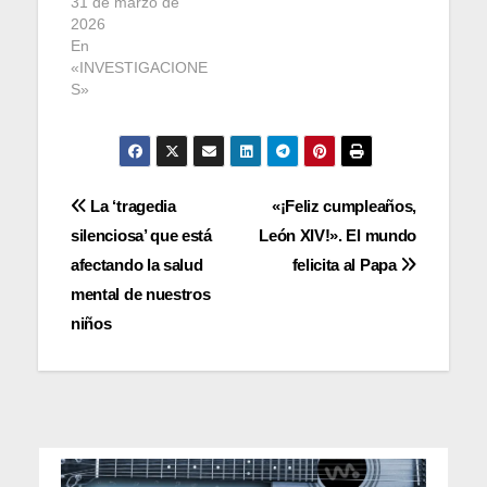
31 de marzo de
2026
En
«INVESTIGACIONE
S»
Navegación
La ‘tragedia
«¡Feliz cumpleaños,
silenciosa’ que está
León XIV!». El mundo
de
afectando la salud
felicita al Papa
entradas
mental de nuestros
niños