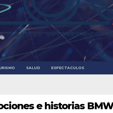
URISMO
SALUD
ESPECTACULOS
ociones e historias BM