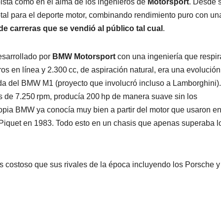
pista como en el alma de los ingenieros de
Motorsport
. Desde 
otal para el deporte motor, combinando rendimiento puro con un
de carreras que se vendió al público tal cual
.
esarrollado por
BMW Motorsport
con una ingeniería que respi
os en línea y 2.300 cc, de aspiración natural, era una evolución
da del BMW M1 (proyecto que involucró incluso a Lamborghini).
s de 7.250 rpm, producía 200 hp de manera suave sin los
ropia BMW ya conocía muy bien a partir del motor que usaron en
Piquet en 1983. Todo esto en un chasis que apenas superaba l
 costoso que sus rivales de la época incluyendo los Porsche y