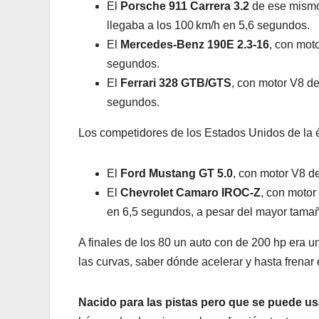
El
Porsche 911 Carrera 3.2
de ese mismo 
llegaba a los 100 km/h en 5,6 segundos.
El
Mercedes-Benz 190E 2.3-16
, con mot
segundos.
El
Ferrari 328 GTB/GTS
, con motor V8 de
segundos.
Los competidores de los Estados Unidos de la 
El
Ford Mustang GT 5.0
, con motor V8 d
El
Chevrolet Camaro IROC-Z
, con motor
en 6,5 segundos, a pesar del mayor tamañ
A finales de los 80 un auto con de 200 hp era u
las curvas, saber dónde acelerar y hasta frenar 
Nacido para las pistas pero que se puede usa