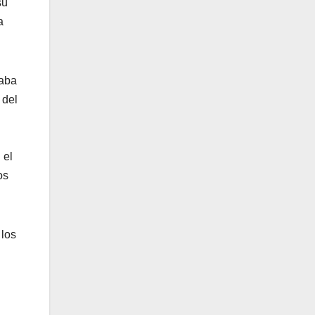
su
a
raba
 del
 el
os
 los