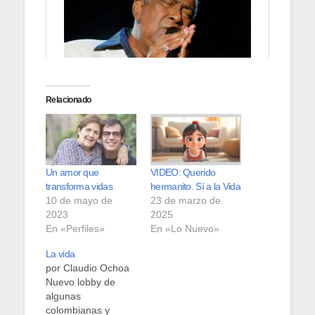
Relacionado
Un amor que
VIDEO: Querido
transforma vidas
hermanito. Sí a la Vida
10 de mayo de
23 de marzo de
2023
2025
En «Perfiles»
En «Lo Nuevo»
La vida
por Claudio Ochoa
Nuevo lobby de
algunas
colombianas y