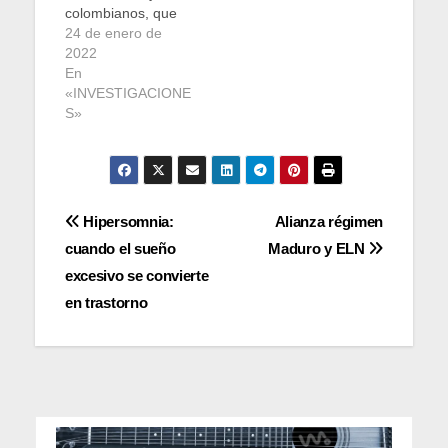
colombianos, que
ponen como
24 de enero de
ejemplo los
2022
“avances” ya
En
alcanzados en otros
«INVESTIGACIONE
países. Cuentan
S»
con el apoyo de
reconocidas
defensoras del
tema desde los
micrófonos radiales
Navegación
Hipersomnia:
Alianza régimen
y televisivos, y
cuando el sueño
Maduro y ELN
consideran que ya
de
tienen asegurada la
excesivo se convierte
despenalización de
entradas
en trastorno
todas las formas de
aborto…