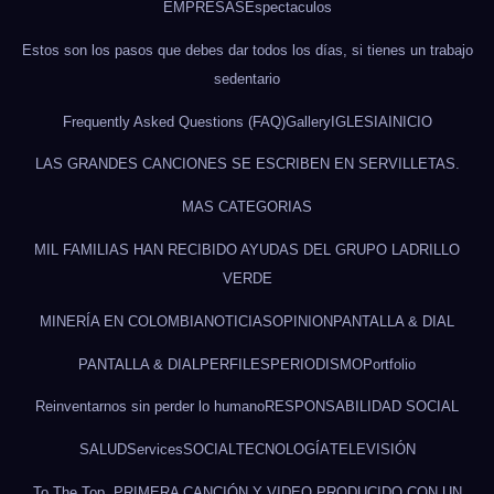
EMPRESAS
Espectaculos
Estos son los pasos que debes dar todos los días, si tienes un trabajo
sedentario
Frequently Asked Questions (FAQ)
Gallery
IGLESIA
INICIO
LAS GRANDES CANCIONES SE ESCRIBEN EN SERVILLETAS.
MAS CATEGORIAS
MIL FAMILIAS HAN RECIBIDO AYUDAS DEL GRUPO LADRILLO
VERDE
MINERÍA EN COLOMBIA
NOTICIAS
OPINION
PANTALLA & DIAL
PANTALLA & DIAL
PERFILES
PERIODISMO
Portfolio
Reinventarnos sin perder lo humano
RESPONSABILIDAD SOCIAL
SALUD
Services
SOCIAL
TECNOLOGÍA
TELEVISIÓN
To The Top, PRIMERA CANCIÓN Y VIDEO PRODUCIDO CON UN