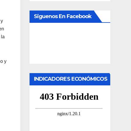
Siguenos En Facebook
 y
en
 la
do y
INDICADORES ECONÓMICOS