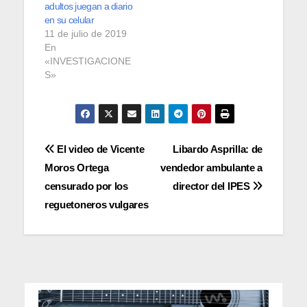
adultos juegan a diario
en su celular
11 de julio de 2019
En
«INVESTIGACIONE
S»
Navegación
El video de Vicente
Libardo Asprilla: de
Moros Ortega
vendedor ambulante a
de
censurado por los
director del IPES
entradas
reguetoneros vulgares