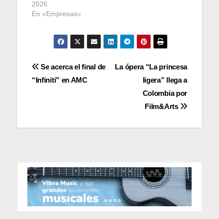
2026
En «Empresas»
Navegación
Se acerca el final de
La ópera “La princesa
“Infiniti” en AMC
ligera” llega a
de
Colombia por
entradas
Film&Arts